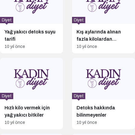
Diyet
Diyet
Yağ yakıcı detoks suyu
Kış aylarında alınan
tarifi
fazla kilolardan
kurtulmak için salatalık
10 yıl önce
10 yıl önce
çayı
Diyet
Diyet
Hızlı kilo vermek için
Detoks hakkında
yağ yakıcı bitkiler
bilinmeyenler
10 yıl önce
10 yıl önce