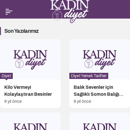
Diyet
Son Yazılarımız
Yemek
Tarifleri
Haberleri
Diyet
Diyet Yemek Tarifleri
Kilo Vermeyi
Balık Sevenler için
Kolaylaştıran Besinler
Sağlıklı Somon Balığı
Tarifi
9 yıl önce
9 yıl önce