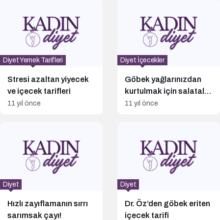
Diyet Yemek Tarifleri
Diyet İçecekler
Stresi azaltan yiyecek
Göbek yağlarınızdan
ve içecek tarifleri
kurtulmak için salatalık
çayı
11 yıl önce
11 yıl önce
Diyet
Diyet
Hızlı zayıflamanın sırrı
Dr. Öz’den göbek eriten
sarımsak çayı!
içecek tarifi