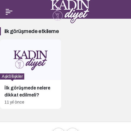
ilk
ilk görüşmede etkileme
görüşmede
etkileme
Haberleri
Aşk&İlişkiler
İlk görüşmede nelere
dikkat edilmeli?
11 yıl önce