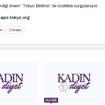
erdiği önem’’ Tokyo Bildirisi’’ ile özellikle vurgulanıyor.
apo-tokyo.org
ün
Kızgın
Güzellik