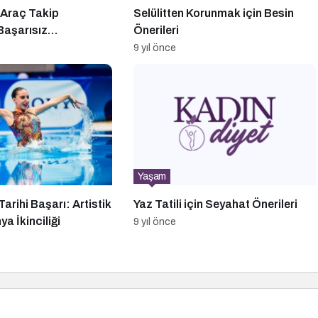
 Araç Takip
Selülitten Korunmak için Besin
Başarısız
Önerileri
 4 Neden
9 yıl önce
Yaşam
arihi Başarı: Artistik
Yaz Tatili için Seyahat Önerileri
a İkinciliği
9 yıl önce