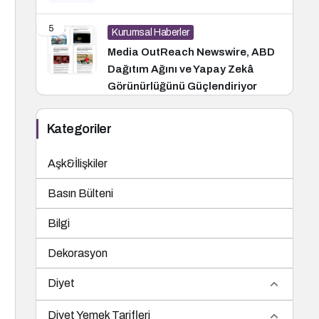
5
Kurumsal Haberler
Media OutReach Newswire, ABD
Dağıtım Ağını ve Yapay Zekâ
Görünürlüğünü Güçlendiriyor
Kategoriler
Aşk&İlişkiler
Basın Bülteni
Bilgi
Dekorasyon
Diyet
Diyet Yemek Tarifleri