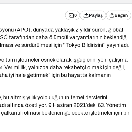
0
Paylaş
Beğen
syonu (APO), dünyada yaklaşık 2 yıldır süren, global
DSÖ tarafından daha ölümcül varyantlarının beklendiği
ası ve sürdürülmesi için ‘’Tokyo Bildirisini’’ yayınladı.
e tüm işletmeler esnek olarak işgüçlerini yeni çalışma
er. Verimlilik, yalnızca daha rekabetçi olmak için değil,
ha iyi hale getirmek” için bu hayatta kalmanın
 bu altmış yıllık yolculuğunun temel derslerini
i” adı altında özetliyor. 9 Haziran 2021’deki 63. Yönetim
 çalkantılı olması beklenen gelecekte işletmeler için bir