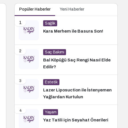
Popüler Haberler
Yeni Haberler
1
Sağlık
Kara Merhem ile Basura Son!
2
Saç Bakımı
Bal Köpüğü Saç Rengi Nasıl Elde
Edilir?
3
Estetik
Lazer Liposuction ile İstenyemen
Yağlardan Kurtulun
4
Yaşam
Yaz Tatili için Seyahat Önerileri