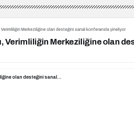
Verimliliğin Merkeziliğine olan desteğini sanal konferansla yineliyor
 Verimliliğin Merkeziliğine olan de
1, 12:47
güncellendi
0
Paylaş
Beğen
 1776 yılında Adam Smith’in ünlü Ulusların Zenginliği
. Adam Smith’in eserinden yüzyıllar sonra verimlilik