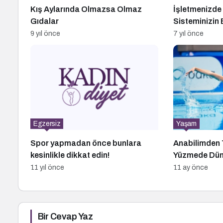
Kış Aylarında Olmazsa Olmaz
İşletmenizde
Gıdalar
Sisteminizin 
Olmasındaki
9 yıl önce
7 yıl önce
Egzersiz
Yaşam
Spor yapmadan önce bunlara
Anabilimden T
kesinlikle dikkat edin!
Yüzmede Düny
11 yıl önce
11 ay önce
Bir Cevap Yaz