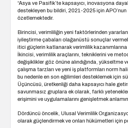
“Asya ve Pasifik’te kapsayıcı, inovasyona dayalı
destekleyen bu bildiri, 2021-2025 için APO’nun 
özetlemektedir.
Birincisi, verimliliğin yeni faktörlerinden yarar
iyileştirme çabaları olağanüstü sonuçlar vermelidi
itici güçlerin katlanarak verimlilik kazanımların
İkincisi, verimlilik araçlarını, tekniklerini ve met
değişiklikler göz önüne alındığında, yükseltme ve 
çalışma tarzları ve yeni iş platformları norm halin
bu nedenle en son eğilimleri desteklemek için sür
Üçüncüsü, üretkenliği daha kapsayıcı hale getir
savunmasız gruplara ek olarak, farklı yetenekler
erişimini ve uygulamalarını genişletmek anlamına
Dördüncü öncelik, Ulusal Verimlilik Organizasyon
olarak güçlendirmek ve onları hükümetleri için po