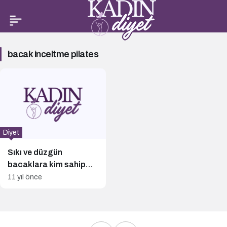
bacak
bacak inceltme pilates
inceltme
pilates
Haberleri
Diyet
Sıkı ve düzgün
bacaklara kim sahip
olmak istemez ki!
11 yıl önce