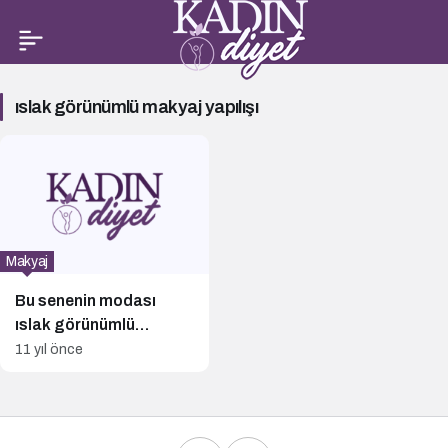
ıslak
ıslak görünümlü makyaj yapılışı
görünümlü
makyaj
yapılışı
Haberleri
Makyaj
Bu senenin modası
ıslak görünümlü
makyaj!
11 yıl önce