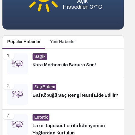
Açık
Hissedilen 37°C
Popüler Haberler
Yeni Haberler
1
Sağlık
Kara Merhem ile Basura Son!
2
Saç Bakımı
Bal Köpüğü Saç Rengi Nasıl Elde Edilir?
3
Estetik
Lazer Liposuction ile İstenyemen
Yağlardan Kurtulun