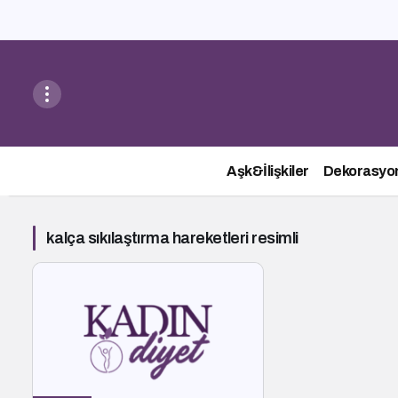
Aşk&İlişkiler
Dekorasyo
kalça sıkılaştırma hareketleri resimli