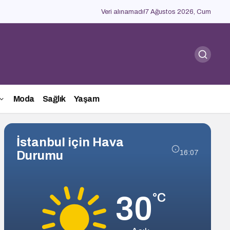
Veri alınamadı!
7 Ağustos 2026, Cum
Moda
Sağlık
Yaşam
İstanbul için Hava
Durumu
16:07
30
°C