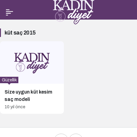
küt
küt saç 2015
saç
2015
Haberleri
Güzellik
Size uygun küt kesim
saç modeli
10 yıl önce