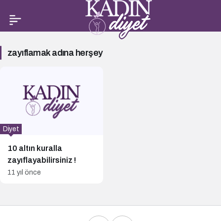
zayıflamak
zayıflamak adına herşey
adına
herşey
Haberleri
Diyet
10 altın kuralla
zayıflayabilirsiniz !
11 yıl önce