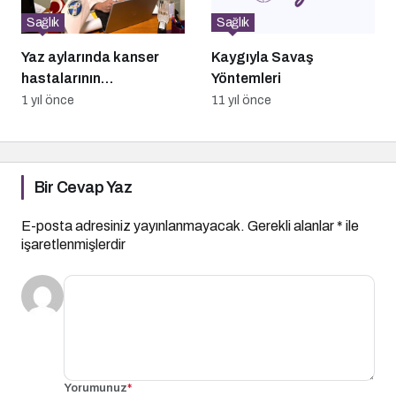
Sağlık
Sağlık
Yaz aylarında kanser
Kaygıyla Savaş
hastalarının
Yöntemleri
beslenmesinde dikkat
1 yıl önce
11 yıl önce
edilmesi gerekenler
Bir Cevap Yaz
E-posta adresiniz yayınlanmayacak.
Gerekli alanlar
*
ile
işaretlenmişlerdir
Yorumunuz
*