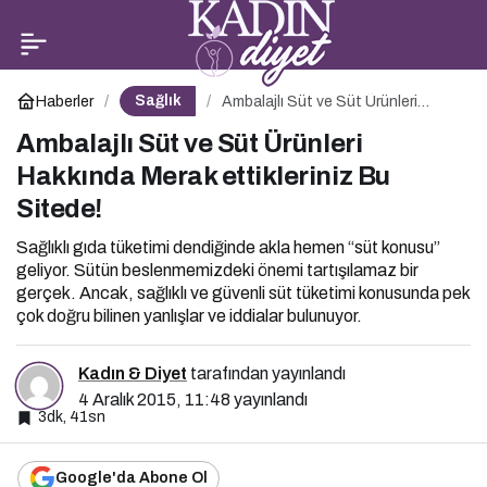
Ambalajlı Süt ve Süt
0
Ürünleri Hakkında Merak
Sağlık
Haberler
Ambalajlı Süt ve Süt Ürünleri
Hakkında Merak ettikleriniz Bu
Sitede!
Ambalajlı Süt ve Süt Ürünleri
ettikleriniz Bu Sitede!
Hakkında Merak ettikleriniz Bu
Sitede!
Sağlıklı gıda tüketimi dendiğinde akla hemen “süt konusu”
geliyor. Sütün beslenmemizdeki önemi tartışılamaz bir
gerçek. Ancak, sağlıklı ve güvenli süt tüketimi konusunda pek
çok doğru bilinen yanlışlar ve iddialar bulunuyor.
Kadın & Diyet
tarafından yayınlandı
4 Aralık 2015, 11:48
yayınlandı
3dk, 41sn
Google'da Abone Ol