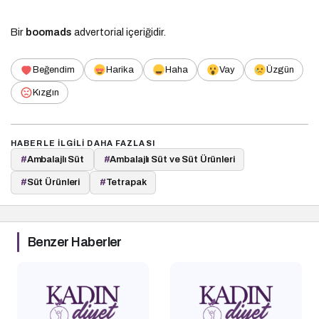
Bir
boomads
advertorial içeriğidir.
Beğendim
Harika
Haha
Vay
Üzgün
Kızgın
HABERLE ILGILI DAHA FAZLASI
#
Ambalajlı Süt
#
Ambalajlı Süt ve Süt Ürünleri
#
Süt Ürünleri
#
Tetrapak
Benzer Haberler