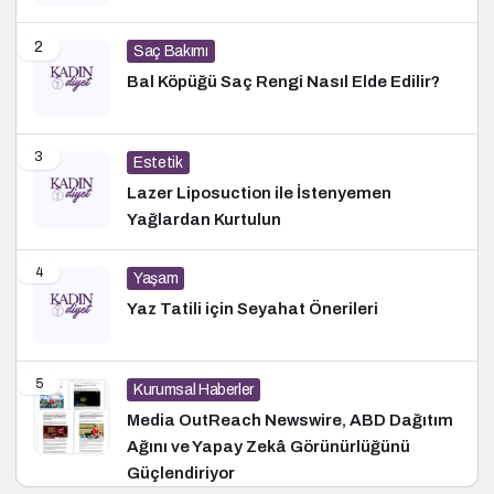
2
Saç Bakımı
Bal Köpüğü Saç Rengi Nasıl Elde Edilir?
3
Estetik
Lazer Liposuction ile İstenyemen
Yağlardan Kurtulun
4
Yaşam
Yaz Tatili için Seyahat Önerileri
5
Kurumsal Haberler
Media OutReach Newswire, ABD Dağıtım
Ağını ve Yapay Zekâ Görünürlüğünü
Güçlendiriyor