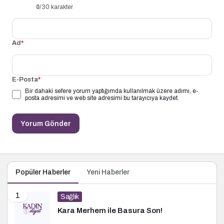
0
/30 karakter
Ad
*
E-Posta
*
Bir dahaki sefere yorum yaptığımda kullanılmak üzere adımı, e-
posta adresimi ve web site adresimi bu tarayıcıya kaydet.
Yorum Gönder
Popüler Haberler
Yeni Haberler
1
Sağlık
Kara Merhem ile Basura Son!