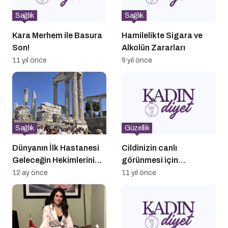
Sağlık
Sağlık
Kara Merhem ile Basura
Hamilelikte Sigara ve
Son!
Alkolün Zararları
11 yıl önce
9 yıl önce
Sağlık
Güzellik
Dünyanın İlk Hastanesi
Cildinizin canlı
Geleceğin Hekimlerini
görünmesi için
Ağırladı
uzmanların önerileri!
12 ay önce
11 yıl önce