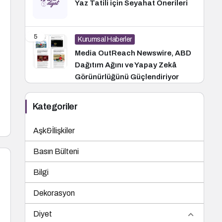
Yaz Tatili için Seyahat Önerileri
5
Kurumsal Haberler
Media OutReach Newswire, ABD
Dağıtım Ağını ve Yapay Zekâ
Görünürlüğünü Güçlendiriyor
Kategoriler
Aşk&İlişkiler
Basın Bülteni
Bilgi
Dekorasyon
Diyet