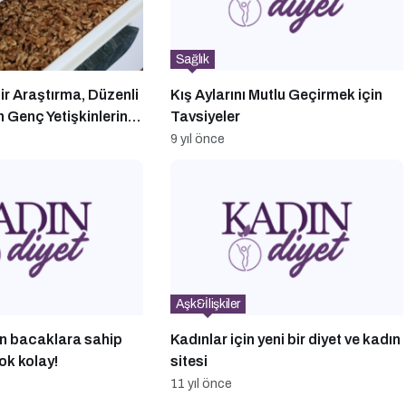
Sağlık
Bir Araştırma, Düzenli
Kış Aylarını Mutlu Geçirmek için
 Genç Yetişkinlerin
Tavsiyeler
inin Arttığını Ortaya
9 yıl önce
Aşk&İlişkiler
ün bacaklara sahip
Kadınlar için yeni bir diyet ve kadın
ok kolay!
sitesi
11 yıl önce