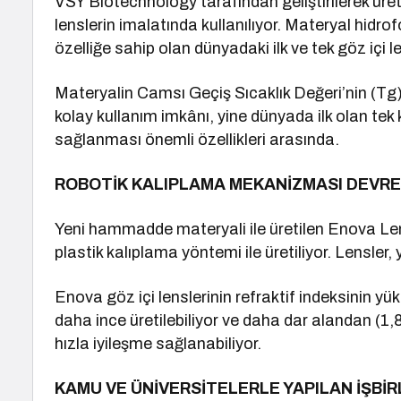
VSY Biotechnology tarafından geliştirilerek ür
lenslerin imalatında kullanılıyor. Materyal hid
özelliğe sahip olan dünyadaki ilk ve tek göz içi 
Materyalin Camsı Geçiş Sıcaklık Değeri’nin (Tg)
kolay kullanım imkânı, yine dünyada ilk olan tek k
sağlanması önemli özellikleri arasında.
ROBOTİK KALIPLAMA MEKANİZMASI DEVR
Yeni hammadde materyali ile üretilen Enova Lens
plastik kalıplama yöntemi ile üretiliyor. Lensler
Enova göz içi lenslerinin refraktif indeksinin y
daha ince üretilebiliyor ve daha dar alandan (1,8
hızla iyileşme sağlanabiliyor.
KAMU VE ÜNİVERSİTELERLE YAPILAN İŞBİR