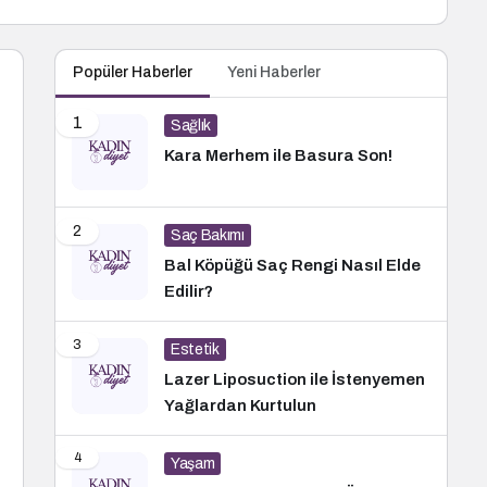
Popüler Haberler
Yeni Haberler
1
Sağlık
Kara Merhem ile Basura Son!
2
Saç Bakımı
Bal Köpüğü Saç Rengi Nasıl Elde
Edilir?
3
Estetik
Lazer Liposuction ile İstenyemen
Yağlardan Kurtulun
4
Yaşam