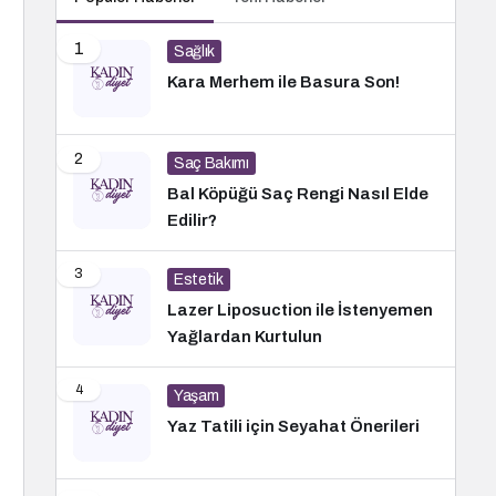
1
Sağlık
Kara Merhem ile Basura Son!
2
Saç Bakımı
Bal Köpüğü Saç Rengi Nasıl Elde
Edilir?
3
Estetik
Lazer Liposuction ile İstenyemen
Yağlardan Kurtulun
4
Yaşam
Yaz Tatili için Seyahat Önerileri