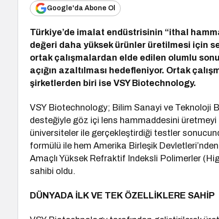
Google'da Abone Ol
Türkiye’de imalat endüstrisinin “ithal ham
değeri daha yüksek ürünler üretilmesi için se
ortak çalışmalardan elde edilen olumlu sonuçl
açığın azaltılması hedefleniyor. Ortak çalı
şirketlerden biri ise VSY Biotechnology.
VSY Biotechnology; Bilim Sanayi ve Teknoloji 
desteğiyle göz içi lens hammaddesini üretmeyi 
üniversiteler ile gerçekleştirdiği testler sonucu
formülü ile hem Amerika Birleşik Devletleri’nde
Amaçlı Yüksek Refraktif Indeksli Polimerler (Hi
sahibi oldu.
DÜNYADA İLK VE TEK ÖZELLİKLERE SAHİP