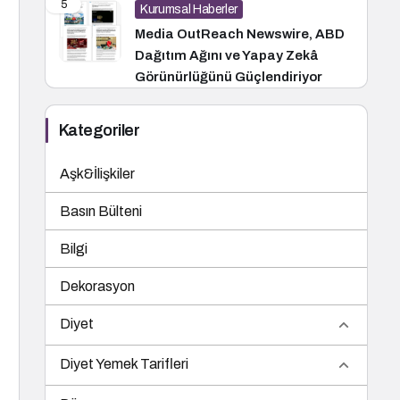
5
Kurumsal Haberler
Media OutReach Newswire, ABD
Dağıtım Ağını ve Yapay Zekâ
Görünürlüğünü Güçlendiriyor
Kategoriler
Aşk&İlişkiler
Basın Bülteni
Bilgi
Dekorasyon
Diyet
Diyet Yemek Tarifleri