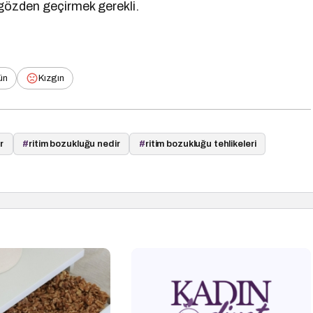
ı gözden geçirmek gerekli.
ün
Kızgın
r
#
ritim bozukluğu nedir
#
ritim bozukluğu tehlikeleri