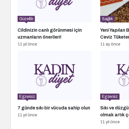
Güzellik
Sağlık
Cildinizin canlı görünmesi için
Yeni Yapılan 
uzmanların önerileri!
Ceviz Tüketen
Uyku Kaliteler
11 yıl önce
11 ay önce
Koyuyor
Egzersiz
Egzersiz
7 günde sıkı bir vücuda sahip olun
Sıkı ve düzg
olmak artık ç
11 yıl önce
11 yıl önce