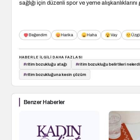
sağlığı için düzenli spor ve yeme alışkanlıkların
Beğendim
Harika
Haha
Vay
Üzg
HABERLE ILGILI DAHA FAZLASI
#
ritim bozukluğu atağı
#
ritim bozukluğu belirtileri nelerdi
#
ritim bozukluğuna kesin çözüm
Benzer Haberler