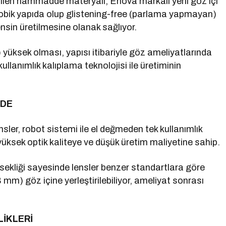
etilen hammadde materyali, Enova markalı yeni göz içi
rofobik yapıda olup glistening-free (parlama yapmayan)
lensin üretilmesine olanak sağlıyor.
 yüksek olması, yapısı itibariyle göz ameliyatlarında
ullanımlık kalıplama teknolojisi ile üretiminin
EDE
ler, robot sistemi ile el değmeden tek kullanımlık
, yüksek optik kaliteye ve düşük üretim maliyetine sahip.
üksekliği sayesinde lensler benzer standartlara göre
 mm) göz içine yerleştirilebiliyor, ameliyat sonrası
LİKLERİ