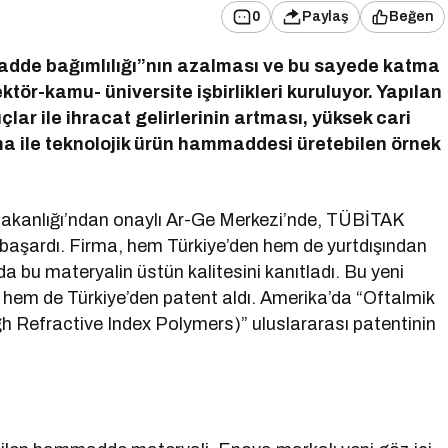
0
Paylaş
Beğen
madde bağımlılığı”nın azalması ve bu sayede katma
ktör-kamu- üniversite işbirlikleri kuruluyor. Yapılan
ar ile ihracat gelirlerinin artması, yüksek cari
şma ile teknolojik ürün hammaddesi üretebilen örnek
Bakanlığı’ndan onaylı Ar-Ge Merkezi’nde, TÜBİTAK
başardı. Firma, hem Türkiye’den hem de yurtdışından
nda bu materyalin üstün kalitesini kanıtladı. Bu yeni
n hem de Türkiye’den patent aldı. Amerika’da “Oftalmik
gh Refractive Index Polymers)” uluslararası patentinin