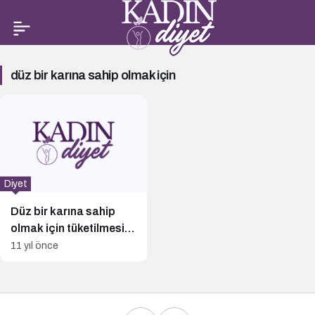
düz
düz bir karına sahip olmak için
bir
karına
sahip
olmak
için
Diyet
Haberleri
Düz bir karına sahip
olmak için tüketilmesi
gerek gıdalar!
11 yıl önce