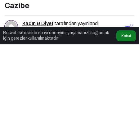
Cazibe
Kadın & Diyet
tarafından yayınlandı
21 Eylül 2021, 14:19
yayınlandı
21 Eylül 2021, 14:19
Bu web sitesinde en iyi deneyimi yaşamanızı sağlamak
güncellendi
Kabul
için çerezler kullanılmaktadır.
2dk, 35sn
Google'da Abone Ol
0
Paylaş
Beğen
Kadınlar için şık ve tarz görünmek oldukça
önemlidir. Şık ve tarz görünmek için rahatlıktan
ödün verenler olduğu kadar rahatlığa önem veren
kadınların sayısı da bir o kadar fazla. Büyük beden
giyim sektörünün öncü isimlerinden olan Moda
Cazibe büyük beden kıyafetlerde rahatlık ve şıklığı
bir arada buluşturuyor.