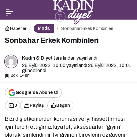
Büyük Beden Giyimin
0
Paylaş
Adresi Moda Cazibe
Moda
Haberler
Sonbahar Erkek Kombinleri
Sonbahar Erkek Kombinleri
Kadın & Diyet
tarafından yayınlandı
28 Eylül 2022, 16:00
yayınlandı
28 Eylül 2022, 16:01
güncellendi
2dk, 14sn
Google'da Abone Ol
0
Paylaş
Beğen
Bizi dış etkenlerden koruması ve iyi hissettirmesi
için tercih ettiğimiz kıyafet, aksesuarlar ‘’giyim’’
olarak isimlendirilir. İyi giyinen bireylerin özgüveni