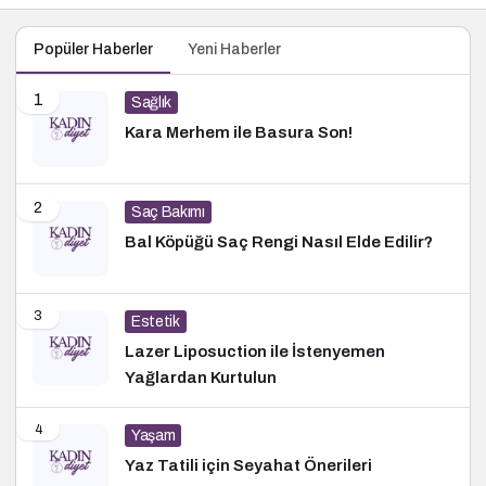
Popüler Haberler
Yeni Haberler
1
Sağlık
Kara Merhem ile Basura Son!
2
Saç Bakımı
Bal Köpüğü Saç Rengi Nasıl Elde Edilir?
3
Estetik
Lazer Liposuction ile İstenyemen
Yağlardan Kurtulun
4
Yaşam
Yaz Tatili için Seyahat Önerileri