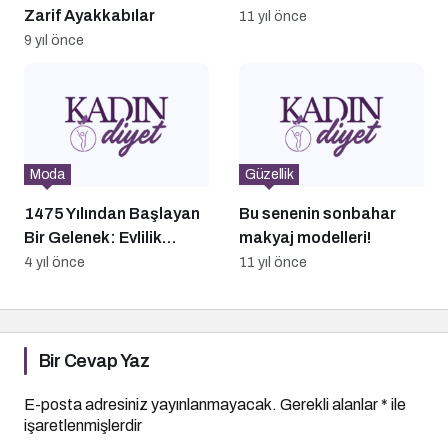
Zarif Ayakkabılar
11 yıl önce
9 yıl önce
Moda
Güzellik
1475 Yılından Başlayan
Bu senenin sonbahar
Bir Gelenek: Evlilik
makyaj modelleri!
Teklifi Yüzüğü Hediyesi￼
4 yıl önce
11 yıl önce
Bir Cevap Yaz
E-posta adresiniz yayınlanmayacak.
Gerekli alanlar
*
ile
işaretlenmişlerdir