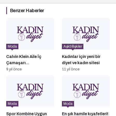
Benzer Haberler
Moda
Aşk&İlişkiler
Calvin Klein Aile İç
Kadınlar için yeni bir
Çamaşarı
diyet ve kadın sitesi
Kampanyasında Tanıdık
9 yıl önce
11 yıl önce
Yüzler
Moda
Moda
Spor Kombine Uygun
En şık hamile kıyafetleri!