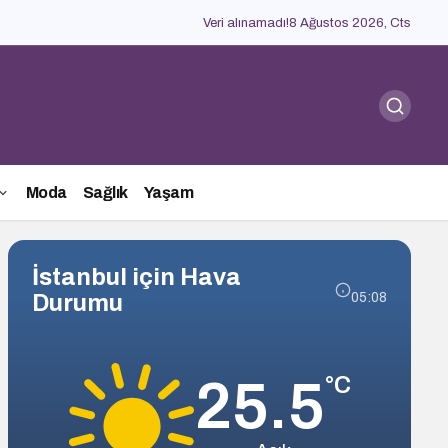
Veri alınamadı!
8 Ağustos 2026, Cts
Moda
Sağlık
Yaşam
İstanbul için Hava
Durumu
05:08
25.5
°C