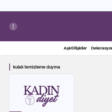
Aşk&İlişkiler
Dekorasyo
kulak temizleme duyma