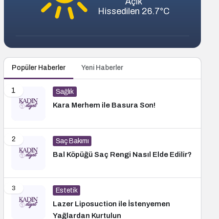
Açık
Hissedilen 26.7°C
Popüler Haberler
Yeni Haberler
1
Sağlık
Kara Merhem ile Basura Son!
2
Saç Bakımı
Bal Köpüğü Saç Rengi Nasıl Elde Edilir?
3
Estetik
Lazer Liposuction ile İstenyemen
Yağlardan Kurtulun