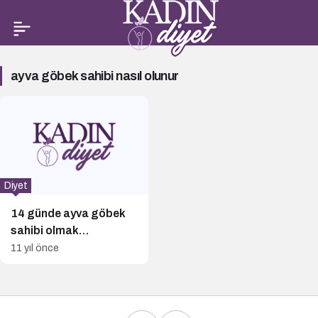
ayva
ayva göbek sahibi nasıl olunur
göbek
sahibi
nasıl
olunur
Haberleri
Diyet
14 günde ayva göbek
sahibi olmak
istermisiniz?
11 yıl önce