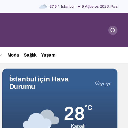
27.5 °
Istanbul
9 Ağustos 2026, Paz
Moda
Sağlık
Yaşam
İstanbul için Hava
Durumu
07:37
28
°C
Kapalı