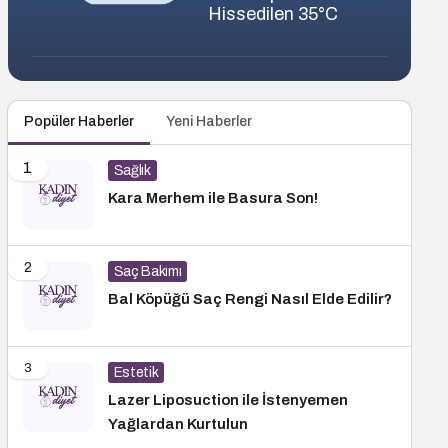
Hissedilen 35°C
Popüler Haberler
Yeni Haberler
1
Sağlık
Kara Merhem ile Basura Son!
2
Saç Bakımı
Bal Köpüğü Saç Rengi Nasıl Elde Edilir?
3
Estetik
Lazer Liposuction ile İstenyemen
Yağlardan Kurtulun