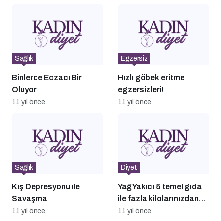
Sağlık
Egzersiz
Binlerce Eczacı Bir
Hızlı göbek eritme
Oluyor
egzersizleri!
11 yıl önce
11 yıl önce
Sağlık
Diyet
Kış Depresyonu ile
Yağ Yakıcı 5 temel gıda
Savaşma
ile fazla kilolarınızdan
kurtulun!
11 yıl önce
11 yıl önce