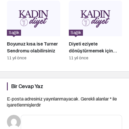
Sağlık
Sağlık
Boyunuz kısa ise Turner
Diyeti eziyete
Sendromu olabilirsiniz
dönüştürmemek için
uzmanların önerileri!
11 yıl önce
11 yıl önce
Bir Cevap Yaz
E-posta adresiniz yayınlanmayacak.
Gerekli alanlar
*
ile
işaretlenmişlerdir