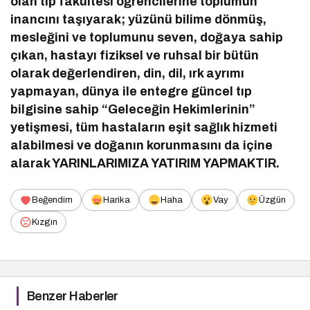
olan tıp fakültesi öğrencilerine toplumun
inancını taşıyarak; yüzünü bilime dönmüş,
mesleğini ve toplumunu seven, doğaya sahip
çıkan, hastayı fiziksel ve ruhsal bir bütün
olarak değerlendiren, din, dil, ırk ayrımı
yapmayan, dünya ile entegre güncel tıp
bilgisine sahip “Geleceğin Hekimlerinin”
yetişmesi, tüm hastaların eşit sağlık hizmeti
alabilmesi ve doğanın korunmasını da içine
alarak YARINLARIMIZA YATIRIM YAPMAKTIR.
Beğendim
Harika
Haha
Vay
Üzgün
Kızgın
Benzer Haberler