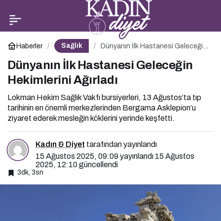
Yaz aylarında kanser
0
Paylaş
hastalarının
Sağlık
Haberler
Dünyanın İlk Hastanesi Geleceğin
Hekimlerini Ağırladı
Dünyanın İlk Hastanesi Geleceğin
beslenmesinde dikkat
Hekimlerini Ağırladı
edilmesi gerekenler
Lokman Hekim Sağlık Vakfı bursiyerleri, 13 Ağustos’ta tıp
tarihinin en önemli merkezlerinden Bergama Asklepion’u
ziyaret ederek mesleğin köklerini yerinde keşfetti.
Kadın & Diyet
tarafından yayınlandı
15 Ağustos 2025, 09:09
yayınlandı
15 Ağustos
2025, 12:10
güncellendi
3dk, 3sn