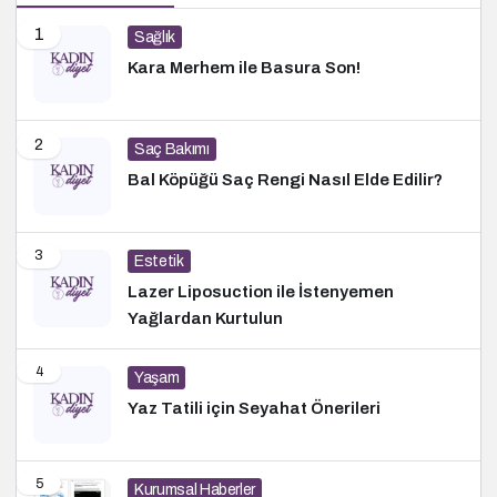
1
Sağlık
Kara Merhem ile Basura Son!
2
Saç Bakımı
Bal Köpüğü Saç Rengi Nasıl Elde Edilir?
3
Estetik
Lazer Liposuction ile İstenyemen
Yağlardan Kurtulun
4
Yaşam
Yaz Tatili için Seyahat Önerileri
5
Kurumsal Haberler