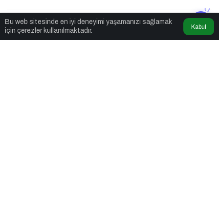
Kadın & Diyet
tarafından yayınlandı
Bu web sitesinde en iyi deneyimi yaşamanızı sağlamak
Kabul
için çerezler kullanılmaktadır.
6 Ağustos 2025, 12:15
yayınlandı
6 Ağustos 2025,
15:15
güncellendi
2dk, 22sn
Türk Kanser Derneği gönüllüsü Uzman Diyetisyen Selin Zingin