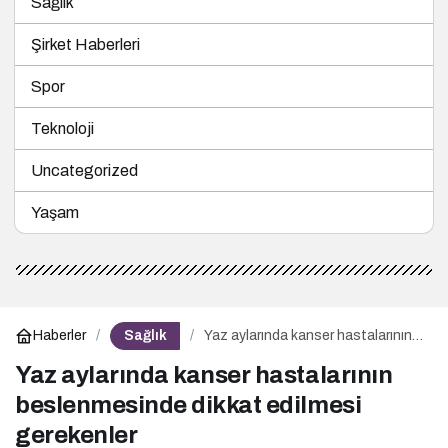
Sağlık
Şirket Haberleri
Spor
Teknoloji
Uncategorized
Yaşam
Sağlık
Haberler
Yaz aylarında kanser hastalarının
beslenmesinde dikkat edilmesi
gerekenler
Yaz aylarında kanser hastalarının
beslenmesinde dikkat edilmesi
gerekenler